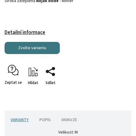
Široká zateplená
Nějak bude
- Winter
Detailní informace
Zvolte variantu
Zeptat se
Hlídat
Sdílet
VARIANTY
POPIS
DISKUZE
Velikost: M