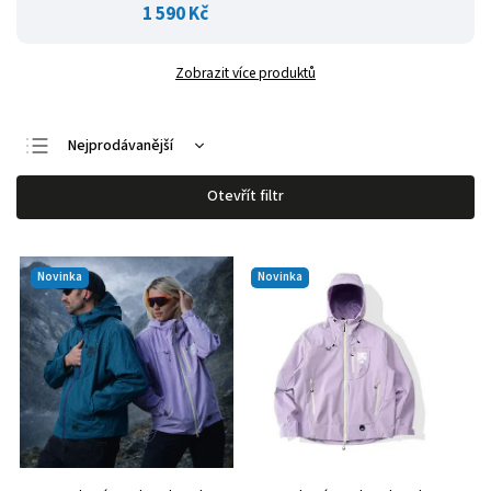
1 590 Kč
Zobrazit více produktů
Nejprodávanější
Nejlevnější
Otevřít filtr
Nejdražší
Abecedně
Novinka
Novinka