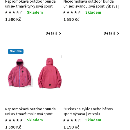
Nepromokavá outdoor bunda
Nepromokavá outdoor bunda
unisex tmavě tyrkysová
sport
unisex levandulová
sport výbava |
výbava | ve stylu
ve stylu
Skladem
Skladem
1 590 Kč
1 590 Kč
Detail
Detail
Novinka
Nepromokavá outdoor bunda
Šustkos na cyklos nebo běhos
unisex tmavě malinová
sport
sport výbava | ve stylu
výbava | ve stylu
Skladem
Skladem
1 590 Kč
1 190 Kč