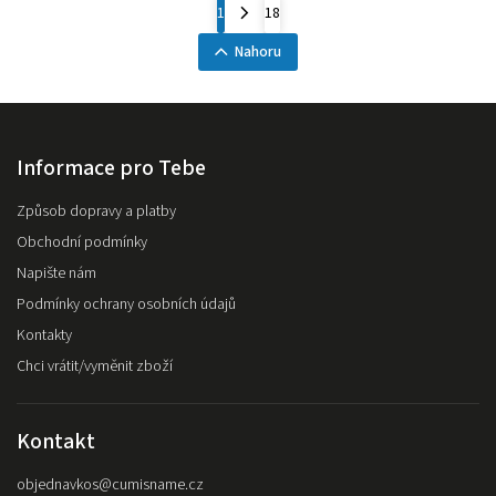
1
18
Nahoru
Informace pro Tebe
Způsob dopravy a platby
Obchodní podmínky
Napište nám
Podmínky ochrany osobních údajů
Kontakty
Chci vrátit/vyměnit zboží
Kontakt
objednavkos
@
cumisname.cz