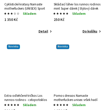
Cyklistické kratasy Namaste
Skládací láhev los runnos rodinos
motherfuckers (UNISEX)
Sport
mint
Super dárek | Stylový dárek
výbava | ve stylu
Skladem
Skladem
1 350 Kč
250 Kč
Detail
Do košíku
Novinka
Novinka
Extra odlehčené tričkos Los
Pornos dressos Namaste
runnos rodinos - celopotisklos
motherfuckers unisex vršek hadí
Super dárek | Stylový dárek
Sport výbava | ve stylu
Skladem
Skladem