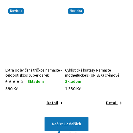
Novinka
Novinka
Extra odlehčené tričkos namaste -
Cyklistické kratasy Namaste
celopotisklos
Super dárek |
motherfuckers (UNISEX) crémové
Stylový dárek
Sport výbava | ve stylu
Skladem
Skladem
590 Kč
1 350 Kč
Detail
Detail
Načíst 12 dalších