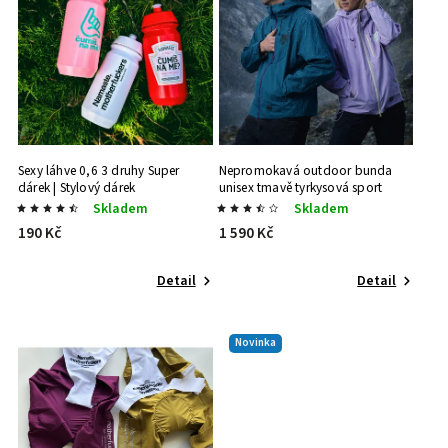
Sexy láhve 0,6 3 druhy
Super
Nepromokavá outdoor bunda
dárek | Stylový dárek
unisex tmavě tyrkysová
sport
výbava | ve stylu
Skladem
Skladem
190 Kč
1 590 Kč
Detail
Detail
Novinka