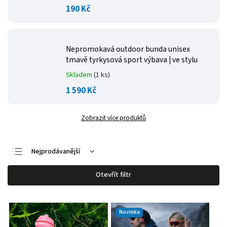
190 Kč
Nepromokavá outdoor bunda unisex
tmavě tyrkysová
sport výbava | ve stylu
Skladem
(1 ks)
1 590 Kč
Zobrazit více produktů
Nejprodávanější
Nejlevnější
Otevřít filtr
Nejdražší
Abecedně
Novinka