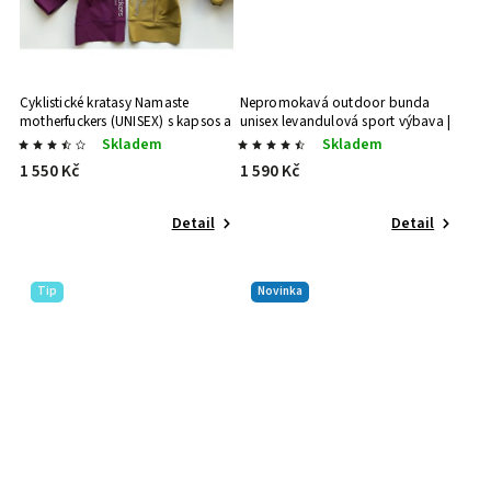
Cyklistické kratasy Namaste
Nepromokavá outdoor bunda
motherfuckers (UNISEX) s kapsos a
unisex levandulová
sport výbava |
vytuněnos plínos
Sport výbava |
ve stylu
Skladem
Skladem
ve stylu
1 550 Kč
1 590 Kč
Detail
Detail
Tip
Novinka