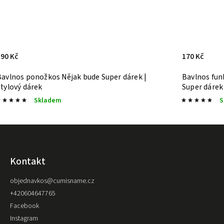
190 Kč
170 Kč
Bavlnos ponožkos Nějak bude
Super dárek |
Bavlnos fun
Stylový dárek
Super dárek 
Skladem
S
Kontakt
objednavkos
@
cumisname.cz
+420604647765
Facebook
Instagram