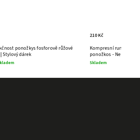
210 Kč
kčnost ponožkys fosforově růžové
Kompresní runnos pro
| Stylový dárek
ponožkos - Ne čum
Sup
kladem
Skladem