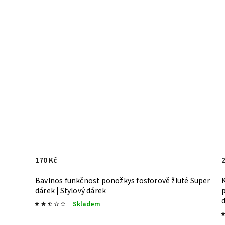
170 Kč
k |
Bavlnos funkčnost ponožkys fosforově žluté
Super
dárek | Stylový dárek
Skladem