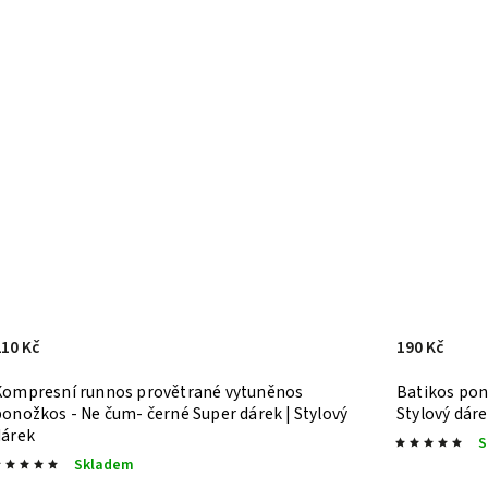
210 Kč
190 Kč
Kompresní runnos provětrané vytuněnos
Batikos pon
ponožkos - Ne čum- černé
Super dárek | Stylový
Stylový dár
dárek
S
Skladem