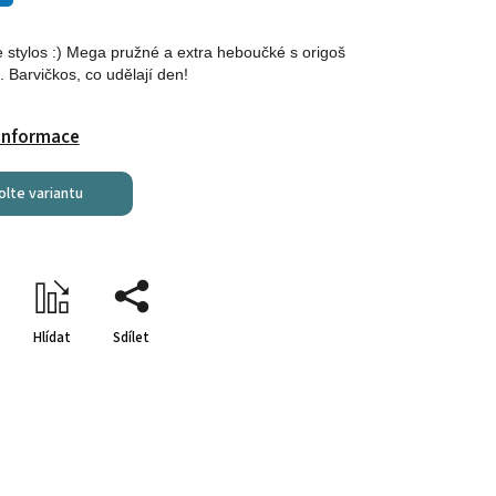
e stylos :) Mega pružné a extra heboučké s origoš
 Barvičkos, co udělají den!
 informace
olte variantu
Hlídat
Sdílet