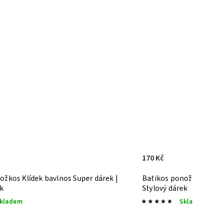
170 Kč
ožkos Klídek bavlnos
Super dárek |
Batikos ponožkos Mě j
ek
Stylový dárek
kladem
Skladem