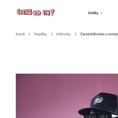
Holky
Domů
/
Doplňky
/
Kšiltovky
/
Černá kšiltovka s rovn