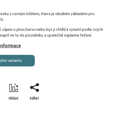
tovka s rovným kšiltem, která je ideálním základem pro
it.
zájem o jinou barvu nebo bys ji chtěl/a vytunit podle svých
 napiš mi to do poznámky a společně najdeme řešení.
 informace
olte variantu
Hlídat
Sdílet