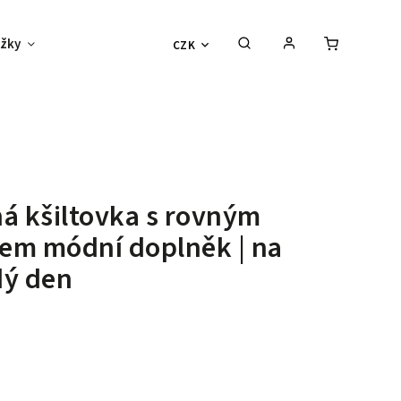
žky
Děti
Vouchery
Sexy outlet
CZK
á kšiltovka s rovným
ltem
módní doplněk | na
dý den