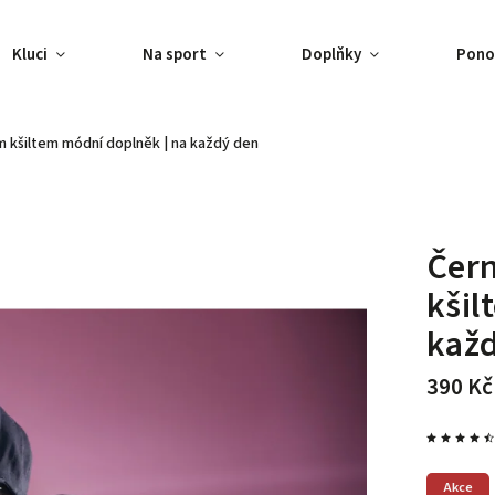
Kluci
Na sport
Doplňky
Pono
ým kšiltem
módní doplněk | na každý den
Čern
kši
kaž
390 Kč
Akce