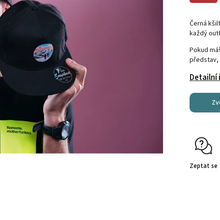
Černá kšil
každý outf
Pokud máš 
představ,
Detailní
Zv
Zeptat se