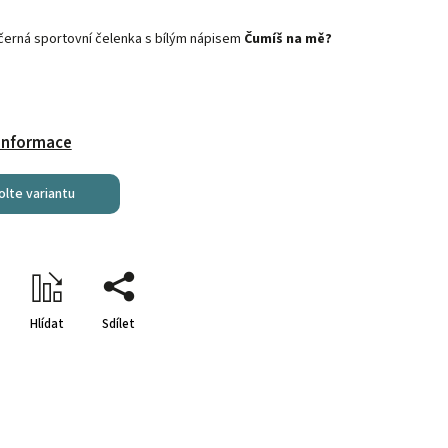
 černá sportovní čelenka s bílým nápisem
Čumíš na mě?
 informace
olte variantu
Hlídat
Sdílet