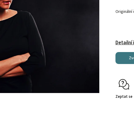
Originální
Detailní
Zv
Zeptat se