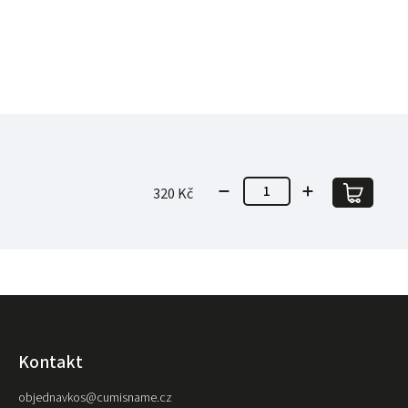
320 Kč
Kontakt
objednavkos
@
cumisname.cz