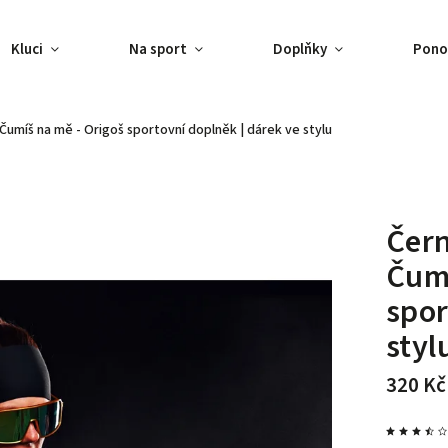
Kluci
Na sport
Doplňky
Pono
 Čumíš na mě - Origoš
sportovní doplněk | dárek ve stylu
Čern
Čumí
spor
styl
320 Kč