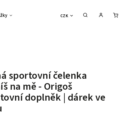
žky
Děti
Vouchery
Sexy outlet
CZK
á sportovní čelenka
š na mě - Origoš
tovní doplněk | dárek ve
u