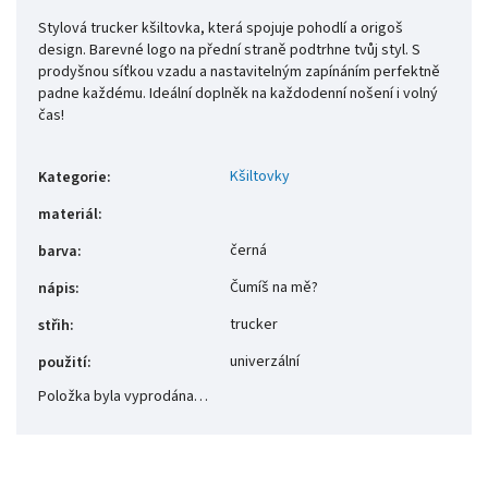
Stylová trucker kšiltovka, která spojuje pohodlí a origoš
design. Barevné logo na přední straně podtrhne tvůj styl. S
prodyšnou síťkou vzadu a nastavitelným zapínáním perfektně
padne každému. Ideální doplněk na každodenní nošení i volný
čas!
Kšiltovky
Kategorie
:
materiál
:
černá
barva
:
Čumíš na mě?
nápis
:
trucker
střih
:
univerzální
použití
:
Položka byla vyprodána…