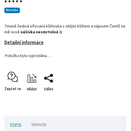
Novinka
Tmavě šedivá síťovaná kšiltovka s oblým kšiltem a nápisem Čumíš na
mě nově
nášivka nesmrtelná :)
Detailní informace
Položka byla vyprodána…
Zeptat se
Hlídat
Sdílet
POPIS
DISKUZE