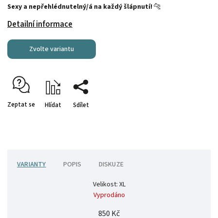
Sexy a nepřehlédnutelný/á na každý šlápnutí!
🐆
Detailní informace
Zvolte variantu
Zeptat se
Hlídat
Sdílet
VARIANTY
POPIS
DISKUZE
Velikost: XL
Vyprodáno
850 Kč