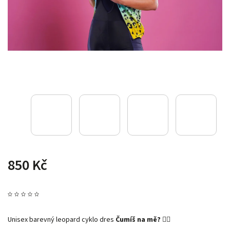
850 Kč
Unisex barevný leopard cyklo dres
Čumíš na mě?
🚴‍♀️