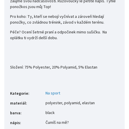
zaujme svou nadčasovostí. Růžovoučký le petite nápis. Tyhle
ponožkos jsou můj Top!
Pro koho: Ty, kteří se nebojí vyčnívat a zároveň hledají
ponožky, co zvládnou trénink, závod v každém terénu.
Péče? Ocení šetrné praní a odpočinek mimo sušičku. Na
oplátku ti vydrží delší dobu.
Složení: 75% Polyester, 20% Polyamid, 5% Elastan
Na sport
Kategorie
:
polyester, polyamid, elastan
materiál
:
black
barva
:
Čumíš na mě?
nápis
: