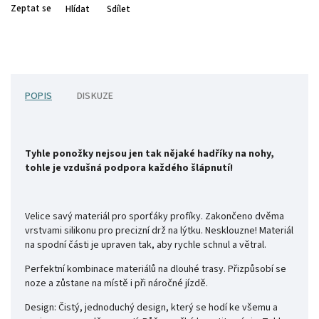
Zeptat se
Hlídat
Sdílet
POPIS
DISKUZE
Tyhle ponožky nejsou jen tak nějaké hadříky na nohy,
tohle je vzdušná podpora každého šlápnutí!
Velice savý materiál pro sporťáky profíky. Zakončeno dvěma
vrstvami silikonu pro precizní drž na lýtku. Nesklouzne! Materiál
na spodní části je upraven tak, aby rychle schnul a větral.
Perfektní kombinace materiálů na dlouhé trasy. Přizpůsobí se
noze a zůstane na místě i při náročné jízdě.
Design:
Čistý, jednoduchý design, který se hodí ke všemu a