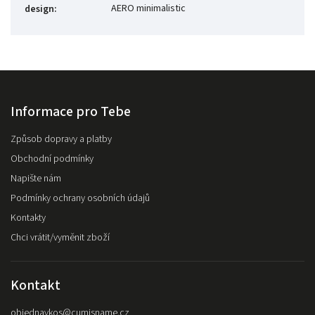
AERO minimalistic
design
:
Informace pro Tebe
Způsob dopravy a platby
Obchodní podmínky
Napište nám
Podmínky ochrany osobních údajů
Kontakty
Chci vrátit/vyměnit zboží
Kontakt
objednavkos
@
cumisname.cz