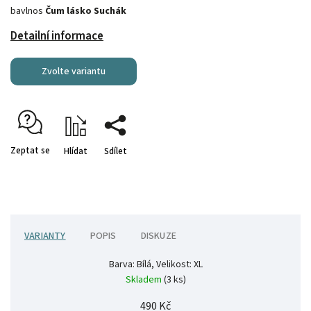
bavlnos
Čum lásko Suchák
Detailní informace
Zvolte variantu
Zeptat se
Hlídat
Sdílet
VARIANTY
POPIS
DISKUZE
Barva: Bílá, Velikost: XL
Skladem
(3 ks)
490 Kč