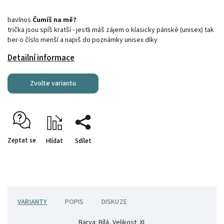
bavlnos
Čumíš na mě?
trička jsou spíš kratší - jestli máš zájem o klasicky pánské (unisex) tak
ber o číslo menší a napiš do poznámky unisex díky
Detailní informace
Zvolte variantu
Zeptat se
Hlídat
Sdílet
VARIANTY
POPIS
DISKUZE
Barva: Bílá, Velikost: XL