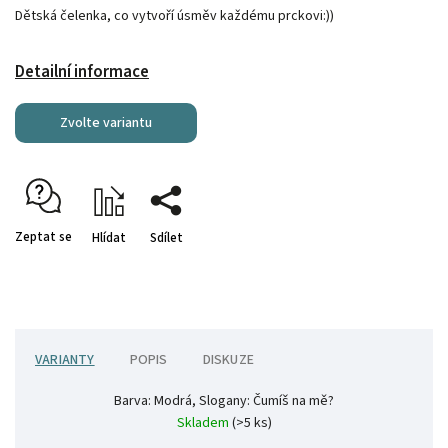
Dětská čelenka, co vytvoří úsměv každému prckovi:))
Detailní informace
Zvolte variantu
Zeptat se
Hlídat
Sdílet
VARIANTY
POPIS
DISKUZE
Barva: Modrá, Slogany: Čumíš na mě?
Skladem
(>5 ks)