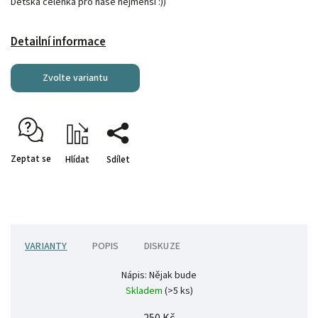
Dětská čelenka pro naše nejmenší :))
Detailní informace
Zvolte variantu
Zeptat se
Hlídat
Sdílet
VARIANTY
POPIS
DISKUZE
Nápis: Nějak bude
Skladem
(>5 ks)