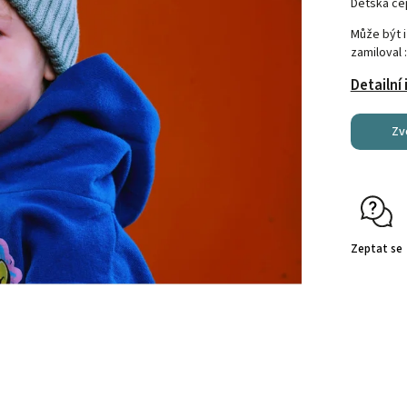
Dětská čep
Může být i
zamiloval :
Detailní
Zv
Zeptat se