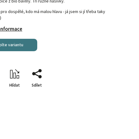
ice z bio bavlny. Tři různé nášivky.
 pro dospělé, kdo má malou hlavu - já jsem si jí třeba taky
)
 informace
olte variantu
Hlídat
Sdílet