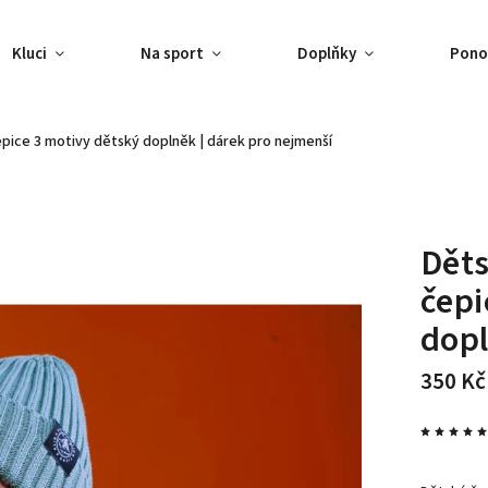
Kluci
Na sport
Doplňky
Pono
epice 3 motivy
dětský doplněk | dárek pro nejmenší
Děts
čepi
dopl
350 Kč