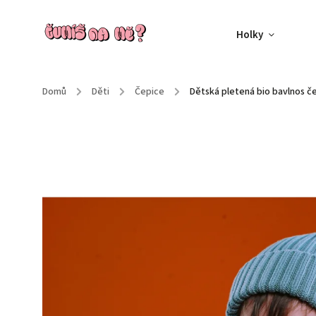
Holky
Domů
/
Děti
/
Čepice
/
Dětská pletená bio bavlnos č