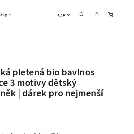
žky
Děti
Vouchery
Sexy outlet
CZK
ká pletená bio bavlnos
ce 3 motivy
dětský
něk | dárek pro nejmenší