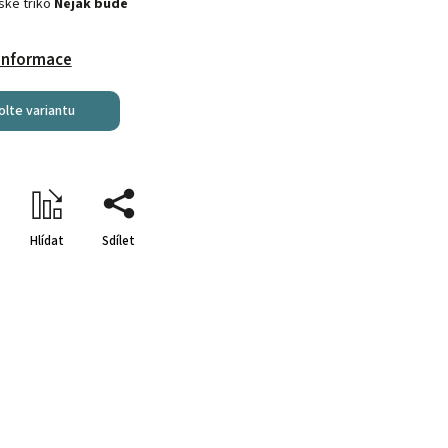
ské triko
Nějak bude
 informace
olte variantu
Hlídat
Sdílet