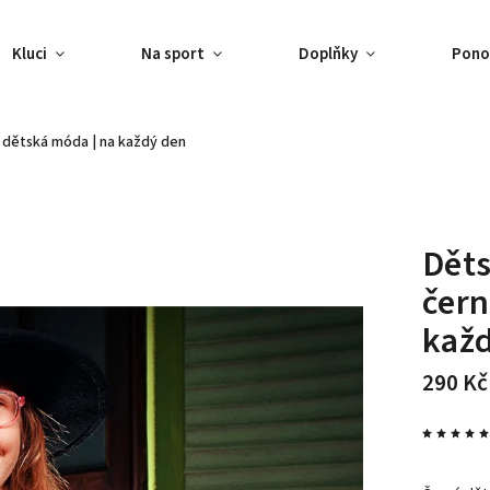
Kluci
Na sport
Doplňky
Pono
é
dětská móda | na každý den
Děts
čer
kaž
290 Kč