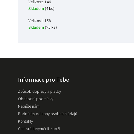
Velikost: 146
Skladem
(4 ks)
Velikost: 158
Skladem
(>5 ks)
Informace pro Tebe
Způsob dopravy a platby
Obchodní podmínky
Napište nám
Podmínky ochrany osobních údajů
Kontakty
Chci vrátit/vyměnit zboží