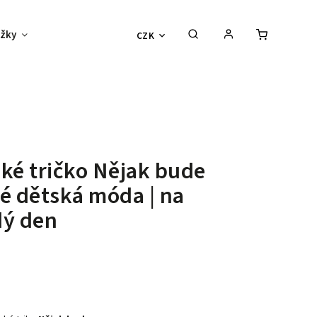
žky
Děti
Vouchery
Sexy outlet
CZK
ké tričko Nějak bude
né
dětská móda | na
dý den