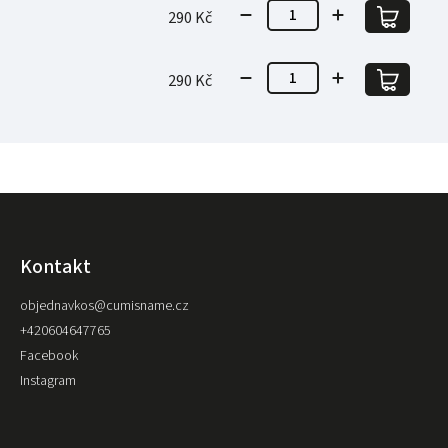
290 Kč
290 Kč
Kontakt
objednavkos
@
cumisname.cz
+420604647765
Facebook
Instagram