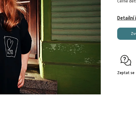
Černé dět
Detailní
Zv
Zeptat se