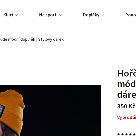
Kluci
Na sport
Doplňky
Pono
 bude
módní doplněk | Stylový dárek
Hořč
módn
dár
350 Kč
Vyprodá