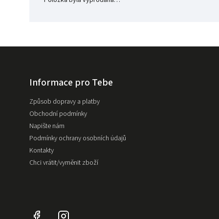
Položka byla vyprodána…
Informace pro Tebe
Způsob dopravy a platby
Obchodní podmínky
Napište nám
Podmínky ochrany osobních údajů
Kontakty
Chci vrátit/vyměnit zboží
Facebook
Instagram