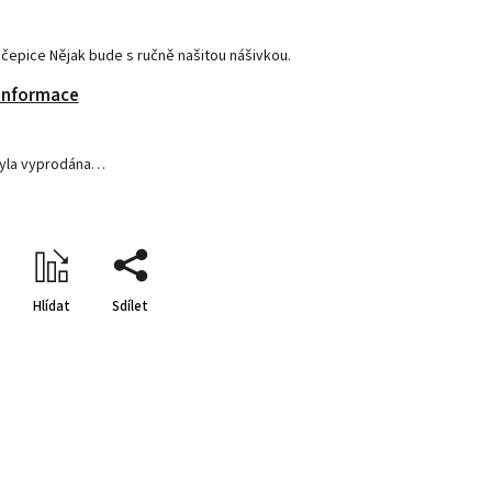
čepice Nějak bude s ručně našitou nášivkou.
 informace
byla vyprodána…
Hlídat
Sdílet