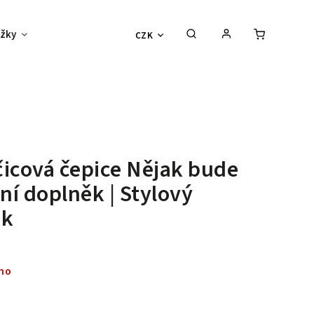
žky
Děti
Vouchery
Sexy outlet
CZK
icová čepice Nějak bude
í doplněk | Stylový
ek
no