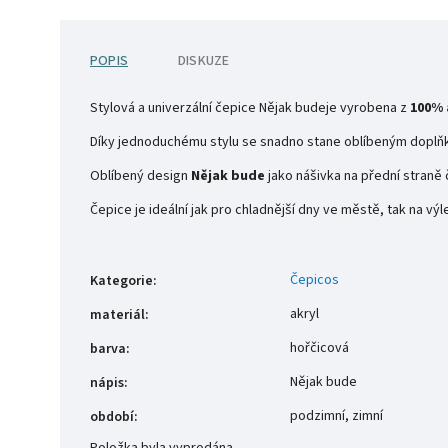
POPIS
DISKUZE
Stylová a univerzální čepice Nějak budeje vyrobena z
100% 
Díky jednoduchému stylu se snadno stane oblíbeným doplň
Oblíbený design
Nějak bude
jako nášivka na přední straně 
Čepice je ideální jak pro chladnější dny ve městě, tak na výl
Čepicos
Kategorie
:
akryl
materiál
:
hořčicová
barva
:
Nějak bude
nápis
:
podzimní, zimní
období
: