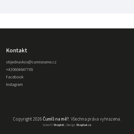
Kontakt
objednavkos
@
cumisname.cz
+420604647765
Facebook
Instagram
Copyright 2026
Čumíš na mě?
. Všechna práva vyhrazena.
Vytvořil
Shoptet
| Design
Shoptak.cz