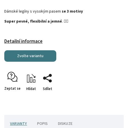
Dámské legíny s vysokým pasem
se 3 motivy
Super pevné, flexibilní a jemné
. 🤸‍♂️
Detailní informace
Zvolte variantu
Zeptat se
Hlídat
Sdílet
VARIANTY
POPIS
DISKUZE