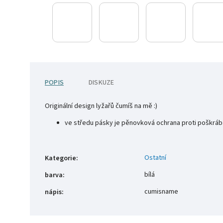
POPIS
DISKUZE
Originální design lyžařů čumíš na mě :)
ve středu pásky je pěnovková ochrana proti poškrábá
Ostatní
Kategorie
:
bílá
barva
:
cumisname
nápis
: