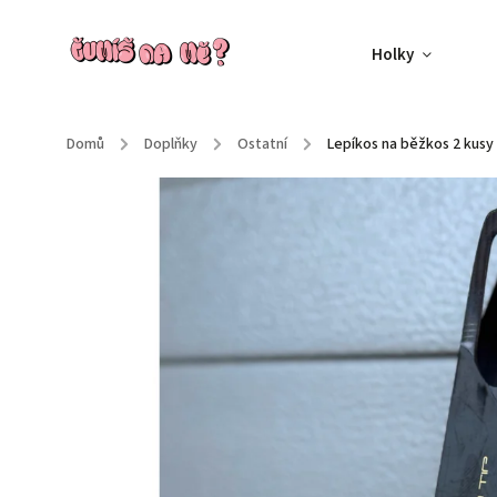
Holky
Domů
/
Doplňky
/
Ostatní
/
Lepíkos na běžkos 2 kusy