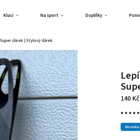
Kluci
Na sport
Doplňky
Pono
Super dárek | Stylový dárek
Lepí
Supe
140 Kč
Novinka