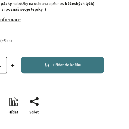
2 pásky
na běžky na ochranu a přenos
běžeckých lyží:)
 si poznáš svoje lepíky :)
 informace
(>5 ks)
Přidat do košíku
Hlídat
Sdílet