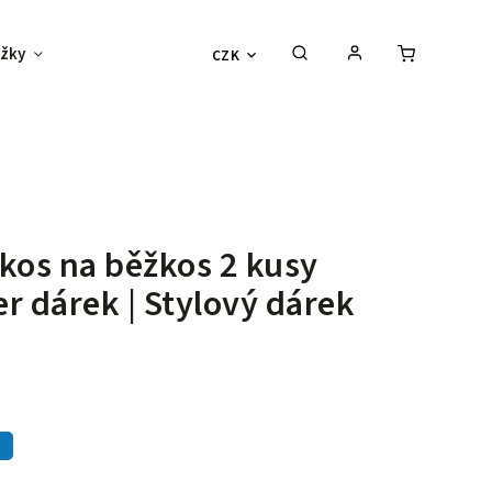
žky
Děti
Vouchery
Sexy outlet
CZK
kos na běžkos 2 kusy
r dárek | Stylový dárek