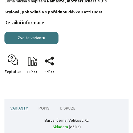
Černá mikina s nápisem
Namaste, motherfuckers.⚡ ⚡ ⚡
Stylová, pohodlná a s pořádnou dávkou attitude!
Detailní informace
Zvolte variantu
Zeptat se
Hlídat
Sdílet
VARIANTY
POPIS
DISKUZE
Barva: černá, Velikost: XL
Skladem
(>5 ks)