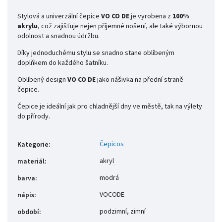
Stylová a univerzální čepice
VO CO DE
je vyrobena z
100%
akrylu
, což zajišťuje nejen příjemné nošení, ale také výbornou
odolnost a snadnou údržbu.
Díky jednoduchému stylu se snadno stane oblíbeným
doplňkem do každého šatníku.
Oblíbený design
VO CO DE
jako nášivka na přední straně
čepice.
Čepice je ideální jak pro chladnější dny ve městě, tak na výlety
do přírody.
Čepicos
Kategorie
:
akryl
materiál
:
modrá
barva
:
VOCODE
nápis
:
podzimní, zimní
období
: