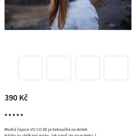
390 Kč
Modrá čepice VO CO DE je heboučká na dotek.
Kdyby jsi chtěl jiný motiv, tak napiš do poznámky :)