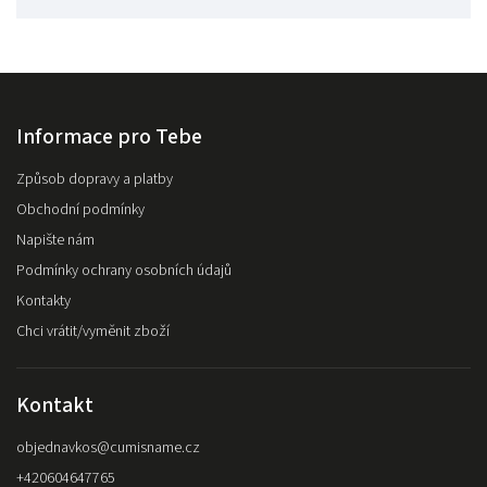
Informace pro Tebe
Způsob dopravy a platby
Obchodní podmínky
Napište nám
Podmínky ochrany osobních údajů
Kontakty
Chci vrátit/vyměnit zboží
Kontakt
objednavkos
@
cumisname.cz
+420604647765