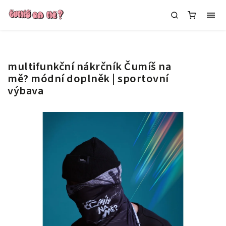
multifunkční nákrčník Čumíš na
mě?
módní doplněk | sportovní
výbava