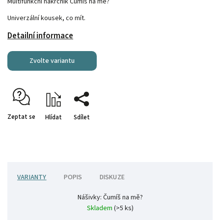
Multifunkční nákrčník Čumíš na mě?
Univerzální kousek, co mít.
Detailní informace
Zvolte variantu
Zeptat se
Hlídat
Sdílet
VARIANTY
POPIS
DISKUZE
Nášivky: Čumíš na mě?
Skladem
(>5 ks)