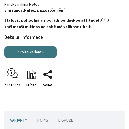
Pánská mikina
kolo.
zmrzlinos,kafex, pizzos,čumění
Stylová, pohodlná a s pořádnou dávkou attitude! ⚡ ⚡ ⚡
spíš menší mikinos na sobě má velikost L bejk
Detailní informace
Zvolte variantu
Zeptat se
Hlídat
Sdílet
VARIANTY
POPIS
DISKUZE