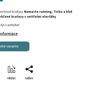
ortovní kraťasy
Namaste running, Ticho a klid
hčené kraťasy s vnitřními elasťáky
styl v pohybu!
 informace
olte variantu
Hlídat
Sdílet