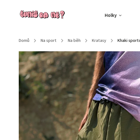
Holky
Domů
/
Na sport
/
Na běh
/
Kratasy
/
Khaki sport