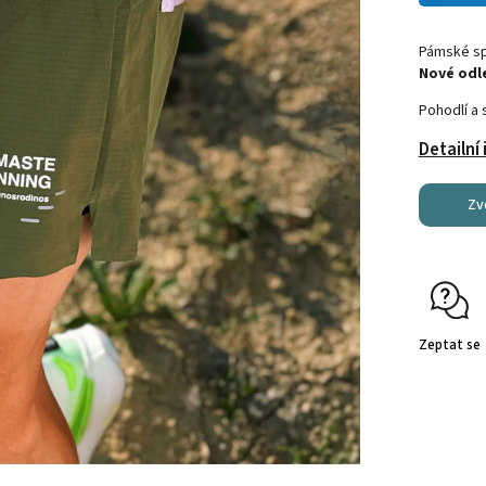
Pámské sp
Nové odle
Pohodlí a 
Detailní
Zv
Zeptat se