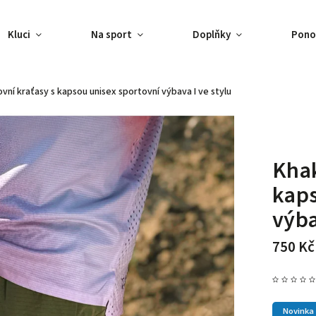
Kluci
Na sport
Doplňky
Pono
ovní kraťasy s kapsou unisex
sportovní výbava I ve stylu
Khak
kap
výba
750 Kč
Novinka