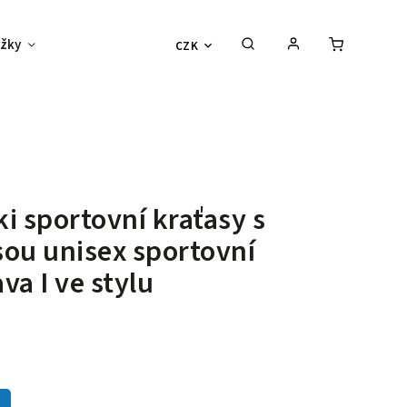
žky
Děti
Vouchery
Sexy outlet
CZK
i sportovní kraťasy s
sou unisex
sportovní
va I ve stylu