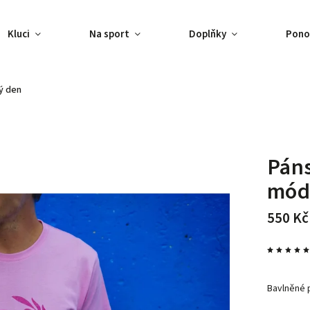
Kluci
Na sport
Doplňky
Pono
ý den
Páns
móda
550 Kč
Bavlněné 