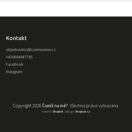
Kontakt
objednavkos
@
cumisname.cz
+420604647765
Facebook
Instagram
Copyright 2026
Čumíš na mě?
. Všechna práva vyhrazena.
Vytvořil
Shoptet
| Design
Shoptak.cz