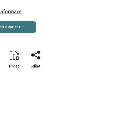
 informace
olte variantu
Hlídat
Sdílet