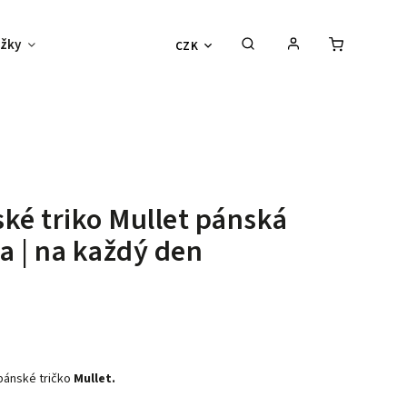
žky
Děti
Vouchery
Sexy outlet
CZK
ké triko Mullet
pánská
 | na každý den
pánské tričko
Mullet.