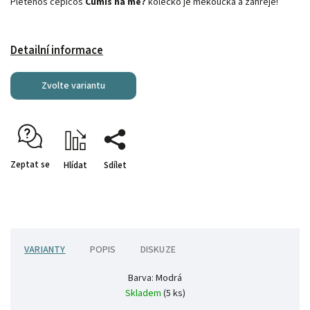
Pletenos čepicos
Čumíš na mě?
kolečko je měkoučká a zahřeje!
Detailní informace
Zvolte variantu
Zeptat se
Hlídat
Sdílet
VARIANTY
POPIS
DISKUZE
Barva: Modrá
Skladem
(5 ks)