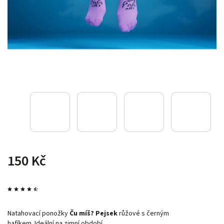
150 Kč
Natahovací ponožky
Ču míš? Pejsek
růžové s černým
hafíkem.
Ideální na zimní období.