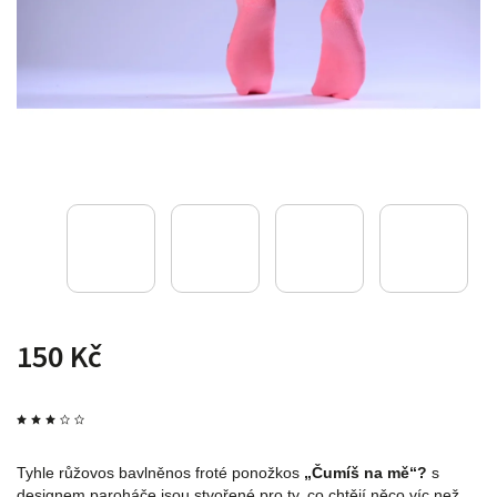
150 Kč
Tyhle růžovos bavlněnos froté ponožkos
„Čumíš na mě“?
s
designem paroháče jsou stvořené pro ty, co chtějí něco víc než