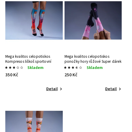
Abecedně
Mega kvalitos celopotiskos
Mega kvalitos celopotiskos
Kompresos liškoš
sportovní
ponožky hory růžové
Super dárek
doplněk | stylový doplněk
| Stylový dárek
Skladem
Skladem
350 Kč
250 Kč
Detail
Detail