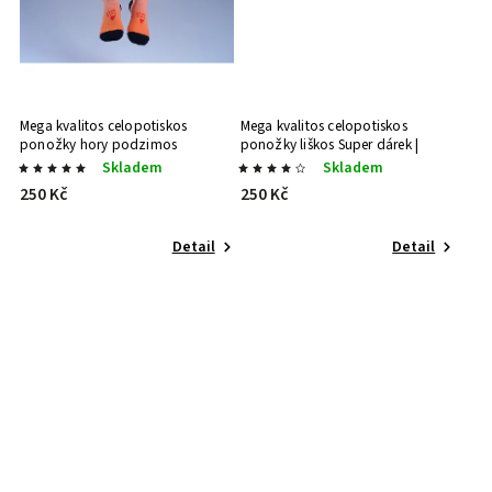
Mega kvalitos celopotiskos
Mega kvalitos celopotiskos
ponožky hory podzimos
ponožky liškos
Super dárek |
sportovní doplněk | dárek ve stylu
Stylový dárek
Skladem
Skladem
250 Kč
250 Kč
Detail
Detail