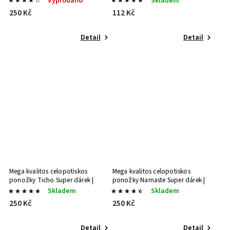
Vyprodáno
Skladem
250 Kč
112 Kč
Detail
Detail
Mega kvalitos celopotiskos
Mega kvalitos celopotiskos
ponožky Ticho
Super dárek |
ponožky Namaste
Super dárek |
Stylový dárek
Stylový dárek
Skladem
Skladem
250 Kč
250 Kč
Detail
Detail