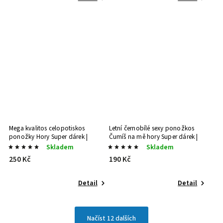
Mega kvalitos celopotiskos
Letní černobílé sexy ponožkos
ponožky Hory
Super dárek |
Čumíš na mě hory
Super dárek |
Stylový dárek
Stylový dárek
Skladem
Skladem
250 Kč
190 Kč
Detail
Detail
Načíst 12 dalších