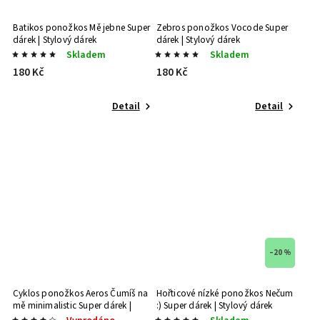
Batikos ponožkos Mě jebne
Super
Zebros ponožkos Vocode
Super
dárek | Stylový dárek
dárek | Stylový dárek
Skladem
Skladem
180 Kč
180 Kč
Detail
Detail
–20 %
Cyklos ponožkos Aeros Čumíš na
Hořticové nízké ponožkos Nečum
mě minimalistic
Super dárek |
:)
Super dárek | Stylový dárek
Stylový dárek