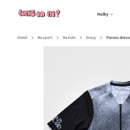
Holky
Domů
/
Na sport
/
Na kolo
/
Dresy
/
Pornos dress