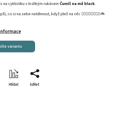
s na cyklistiku s krátkým rukávem
Čumíš na mě black
.
epší, co si na sebe natáhnout, když jdeš na věc
🚴‍♀️🚴‍♂️🚵‍♀️🚵‍♂️🚲
 informace
olte variantu
Hlídat
Sdílet