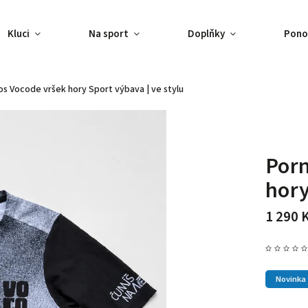
Kluci
Na sport
Doplňky
Pono
os Vocode vršek hory
Sport výbava | ve stylu
Porn
hor
1 290 
Novinka