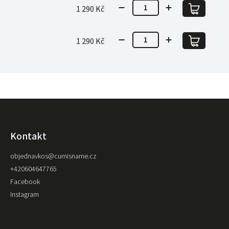
1 290 Kč
1 290 Kč
Kontakt
objednavkos
@
cumisname.cz
+420604647765
Facebook
Instagram