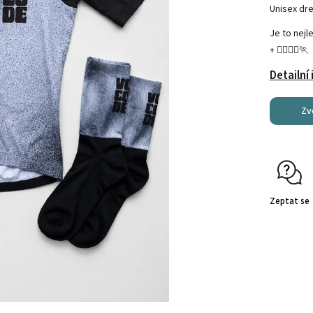
Unisex dre
Je to nejl
+
🏃‍♀️🏃‍♂️🏃
Detailní
Zv
Zeptat se