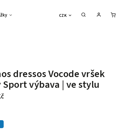
žky
Děti
Vouchery
Sexy outlet
CZK
os dressos Vocode vršek
y
Sport výbava | ve stylu
Kč