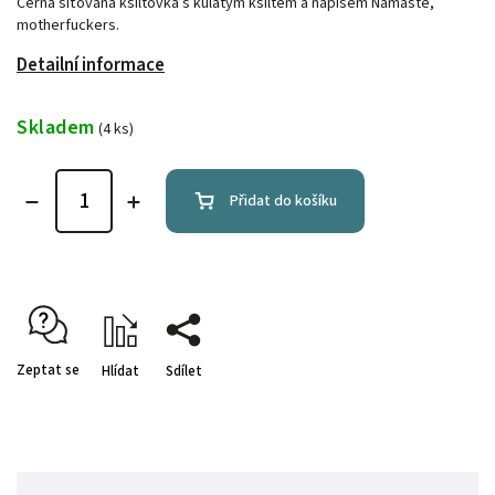
Černá síťovaná kšiltovka s kulatým kšiltem a nápisem Namaste,
motherfuckers.
Detailní informace
Skladem
(4 ks)
Přidat do košíku
Zeptat se
Hlídat
Sdílet