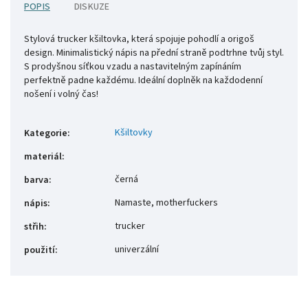
POPIS
DISKUZE
Stylová trucker kšiltovka, která spojuje pohodlí a origoš
design. Minimalistický nápis na přední straně podtrhne tvůj styl.
S prodyšnou síťkou vzadu a nastavitelným zapínáním
perfektně padne každému. Ideální doplněk na každodenní
nošení i volný čas!
Kšiltovky
Kategorie
:
materiál
:
černá
barva
:
Namaste, motherfuckers
nápis
:
trucker
střih
:
univerzální
použití
: