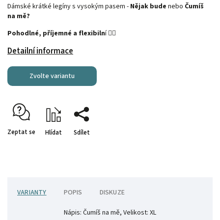
Dámské krátké legíny s vysokým pasem -
Nějak bude
nebo
Čumíš
na mě?
Pohodlné, příjemné a flexibiln
í 🏋️‍♀️
Detailní informace
Zvolte variantu
Zeptat se
Hlídat
Sdílet
VARIANTY
POPIS
DISKUZE
Nápis: Čumíš na mě, Velikost: XL