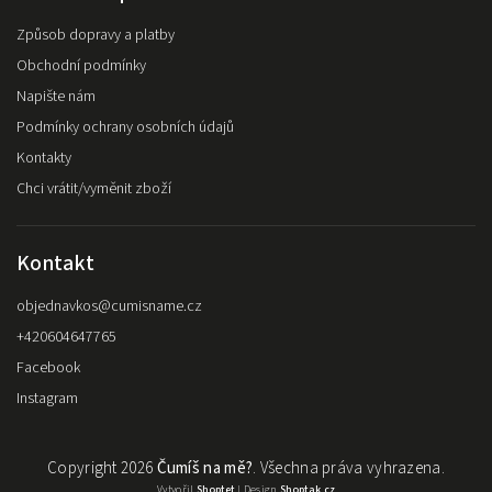
Způsob dopravy a platby
Obchodní podmínky
Napište nám
Podmínky ochrany osobních údajů
Kontakty
Chci vrátit/vyměnit zboží
Kontakt
objednavkos
@
cumisname.cz
+420604647765
Facebook
Instagram
Copyright 2026
Čumíš na mě?
. Všechna práva vyhrazena.
Vytvořil
Shoptet
| Design
Shoptak.cz