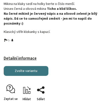
Mikina na kluky sedí na holky berte o číslo menší.
Unisex černá a olivová mikina
Ticho a klid liškos.
Na černé mikině je červený nápis a na olivově zelené je bílý
nápis. Dá se to samozřejmě změnit - jen mi to napiš do
poznámky :)
Klasický střih klokanky s kapucí.
🏞️✨🌲
Detailní informace
Zvolte variantu
Zeptat se
Hlídat
Sdílet