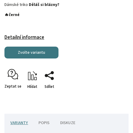
Dámské triko
Děláš si blázny?
🔥černé
Detailní informace
Zvolte variantu
Zeptat se
Hlídat
Sdílet
VARIANTY
POPIS
DISKUZE